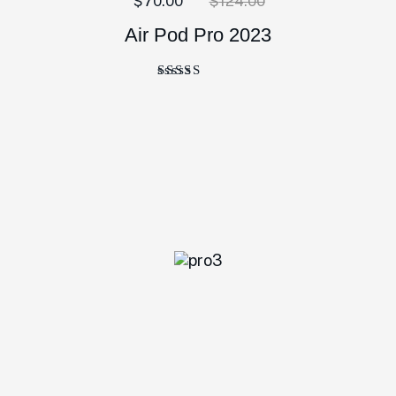
$
70.00
$
124.00
Air Pod Pro 2023
Bewertet
mit
5.00
von 5