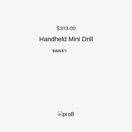
$
313.00
Handheld Mini Drill
Bewertet
mit
5.00
von 5