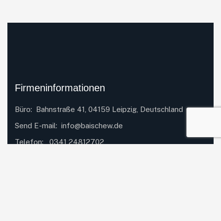
Firmeninformationen
Büro: Bahnstraße 41, 04159 Leipzig, Deutschland
Send E-mail:
info@baischew.de
Telefon:
0341 24812702
Schnellzugriff