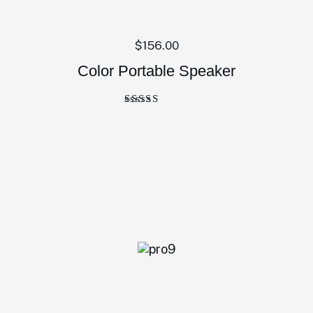
$
156.00
Color Portable Speaker
Bewertet
mit
4.00
von 5