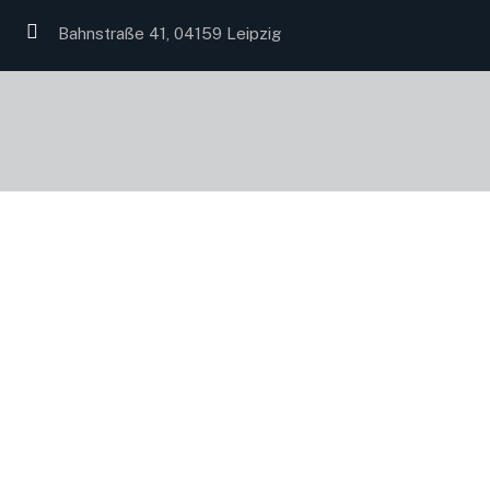
Bahnstraße 41, 04159 Leipzig
Business
Startseite
Produkt-Schlagwörter
Business