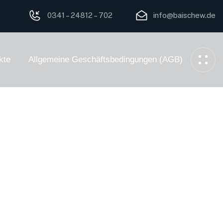
0341 – 24812 – 702
info@baischew.de
kte
Allgemeine Geschäftsbedingungen (AGB)